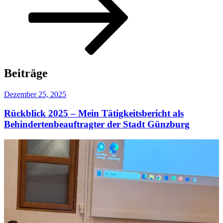
zum
Inhalt
scrollen
Beiträge
Veröffentlicht
Dezember 25, 2025
am
Rückblick 2025 – Mein Tätigkeitsbericht als
Behindertenbeauftragter der Stadt Günzburg