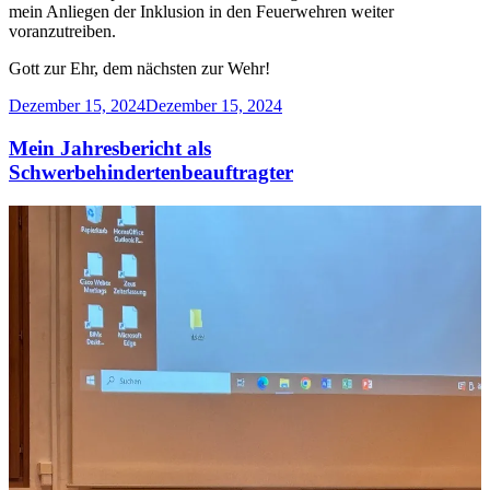
mein Anliegen der Inklusion in den Feuerwehren weiter
voranzutreiben.
Gott zur Ehr, dem nächsten zur Wehr!
Veröffentlicht
Dezember 15, 2024
Dezember 15, 2024
am
Mein Jahresbericht als
Schwerbehindertenbeauftragter