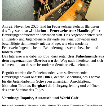
Am 22. November 2025 fand im Feuerwehrgerätehaus Illertissen
das Tagesseminar
„Inklusion – Feuerwehr trotz Handicap“
der
Bezirksjugendfeuerwehr Schwaben statt. Das Angebot richtete sich
an Kinder- und Jugendfeuerwehrwarte aus ganz Schwaben und
beschäftigte sich intensiv mit der Frage, wie eine moderne
Feuerwehr Jugendliche mit Behinderung besser einbeziehen und
fördern kann.
Das Interesse war dabei so groß, dass sogar
drei Teilnehmende aus
dem angrenzenden Oberbayern
den Weg nach Illertissen auf sich
nahmen, um an diesem besonderen Seminar teilzunehmen.
Begrüßt wurden die Teilnehmenden vom stellvertretenden
Bezirksjugendwart
Martin Hiller
, der die Bedeutung des Themas
für die Jugendarbeit in Schwaben unterstrich. Anschließend
übernahm
Thomas Burghart
die Lehrgangsleitung und eröffnete
das erste Seminar des Tages.
Vormittag: Impulse, Austausch und World Café
Im einführenden Vortrag beleuchtete Thomas Burghart Grundlagen