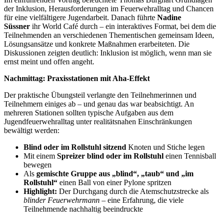
der Inklusion, Herausforderungen im Feuerwehralltag und Chancen
für eine vielfältigere Jugendarbeit. Danach führte
Nadine
Süssner
ihr World Café durch – ein interaktives Format, bei dem die
Teilnehmenden an verschiedenen Thementischen gemeinsam Ideen,
Lösungsansätze und konkrete Maßnahmen erarbeiteten. Die
Diskussionen zeigten deutlich: Inklusion ist möglich, wenn man sie
ernst meint und offen angeht.
Nachmittag: Praxisstationen mit Aha-Effekt
Der praktische Übungsteil verlangte den Teilnehmerinnen und
Teilnehmern einiges ab – und genau das war beabsichtigt. An
mehreren Stationen sollten typische Aufgaben aus dem
Jugendfeuerwehralltag unter realitätsnahen Einschränkungen
bewältigt werden:
Blind oder im Rollstuhl sitzend
Knoten und Stiche legen
Mit einem
Spreizer blind oder im Rollstuhl
einen Tennisball
bewegen
Als
gemischte Gruppe aus „blind“, „taub“ und „im
Rollstuhl“
einen Ball von einer Pylone spritzen
Highlight:
Der Durchgang durch die Atemschutzstrecke als
blinder Feuerwehrmann
– eine Erfahrung, die viele
Teilnehmende nachhaltig beeindruckte